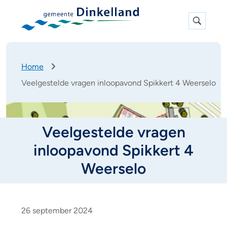
Expan
search
K
Home
r
Veelgestelde vragen inloopavond Spikkert 4 Weerselo
u
i
m
e
Veelgestelde vragen
l
p
inloopavond Spikkert 4
a
d
Weerselo
V
e
26 september 2024