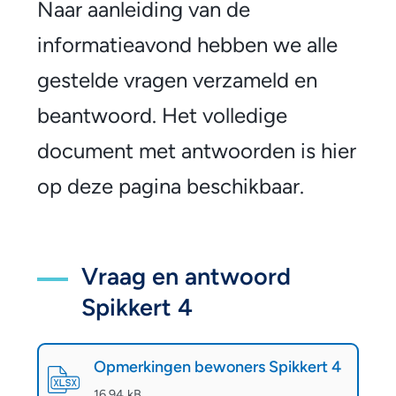
e
Naar aanleiding van de
l
informatieavond hebben we alle
g
gestelde vragen verzameld en
e
beantwoord. Het volledige
s
document met antwoorden is hier
t
op deze pagina beschikbaar.
e
l
Vraag en antwoord
d
Spikkert 4
e
v
Opmerkingen bewoners Spikkert 4
r
(
XLSX
-
)
16.94 kB