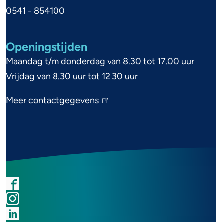
n
v
e
0541 - 854100
f
x
o
t
o
n
Openingstijden
e
r
d
Maandag t/m donderdag van 8.30 tot 17.00 uur
r
m
Vrijdag van 8.30 uur tot 12.30 uur
n
S
a
)
p
Meer contactgegevens
(
t
l
i
i
i
k
e
n
F
I
L
Y
k
k
a
n
i
o
i
e
S
c
s
n
u
s
r
o
e
t
k
t
e
c
b
a
e
u
t
x